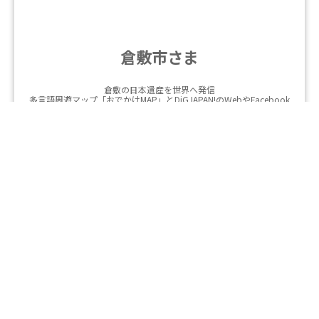
倉敷市さま
倉敷の日本遺産を世界へ発信
多言語周遊マップ「おでかけMAP」とDiGJAPAN!のWebやFacebook
でインバウンド誘客促進
詳しく見る